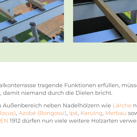
alkonterrasse tragende Funktionen erfüllen, müssen
g, damit niemand durch die Dielen bricht.
im Außenbereich neben Nadelhölzern wie
Lärche
n
locus)
,
Azobé (Bongossi)
,
Ipé
,
Keruing
,
Merbau
so
EN
1912 dürfen nun viele weitere Holzarten verwe