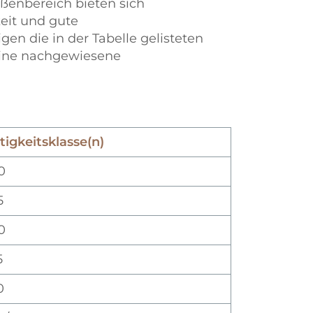
ßenbereich bieten sich
keit und gute
en die in der Tabelle gelisteten
 eine nachgewiesene
tigkeitsklasse(n)
0
5
0
5
0