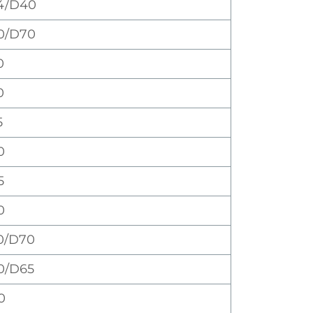
4/D40
0/D70
0
0
5
0
5
0
0/D70
0/D65
0