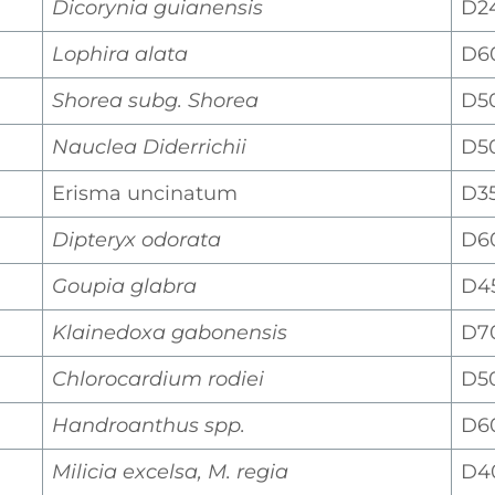
Dicorynia guianensis
D2
Lophira alata
D6
Shorea subg. Shorea
D5
Nauclea Diderrichii
D5
Erisma uncinatum
D3
Dipteryx odorata
D6
Goupia glabra
D4
Klainedoxa gabonensis
D7
Chlorocardium rodiei
D5
Handroanthus spp.
D6
Milicia excelsa, M. regia
D4