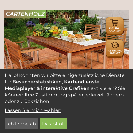
GARTENHOLZ
ONLINE
HÄNDLER
AUSBILDU
Hallo! Könnten wir bitte einige zusätzliche Dienste
für
Besucherstatistiken, Kartendienste,
Mediaplayer & interaktive Grafiken
aktivieren? Sie
Mit Gartenholz ein Paradies gestalten
können Ihre Zustimmung später jederzeit ändern
oder zurückziehen.
Mit viel Grün, bunten Blumen, Bäumen und
Lassen Sie mich wählen
geschickt eingesetzten Holzelementen wird
aus jedem Garten ein kleines Paradies. Der
Ich lehne ab
Das ist ok
Holzfachhandel berät dich gern und