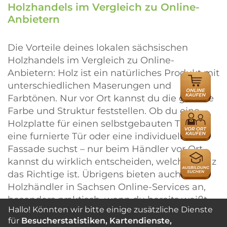
Holzhandels im Vergleich zu Online-
Anbietern
Die Vorteile deines lokalen sächsischen
Holzhandels im Vergleich zu Online-
Anbietern: Holz ist ein natürliches Produkt mit
ONLINE
unterschiedlichen Maserungen und
HÄNDLER
Farbtönen. Nur vor Ort kannst du die genaue
Farbe und Struktur feststellen. Ob du eine
HÄNDLER
Holzplatte für einen selbstgebauten Tisch,
eine furnierte Tür oder eine individuelle
Fassade suchst – nur beim Händler vor Ort
AUSBILDU
kannst du wirklich entscheiden, welches Holz
das Richtige ist. Übrigens bieten auch die
Holzhändler in Sachsen Online-Services an,
besonders praktisch, wenn du bereits weißt,
Hallo! Könnten wir bitte einige zusätzliche Dienste
was du brauchst. Mit der regionalen Suche
für
Besucherstatistiken, Kartendienste,
findest du deinen Händler, bestellst dein