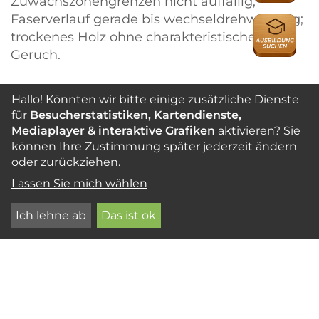
Zuwachszonengrenzen nicht auffällig;
Faserverlauf gerade bis wechseldrehwüchsig;
AUSBILDU
trockenes Holz ohne charakteristischen
Geruch.
Hallo! Könnten wir bitte einige zusätzliche Dienste
Gesamtcharakter
für
Besucherstatistiken, Kartendienste,
Farblich wie strukturell überwiegend
Mediaplayer & interaktive Grafiken
aktivieren? Sie
homogenes Holz von feiner Textur und sehr
können Ihre Zustimmung später jederzeit ändern
hoher Dichte; Holzbild je nach Faserverlauf
oder zurückziehen.
schlicht bis dekorativ, u. U. mit schwachen
Lassen Sie mich wählen
Glanzstreifen durch Wechseldrehwuchs auf
Ich lehne ab
Das ist ok
radialen Oberflächen.
Bearbeitbarkeit
Massaranduba ist ein sehr schweres und
hartes Holz mit entsprechenden