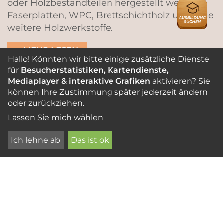
oder Holzbestandteilen hergestellt werden:
AUSBILDU
Faserplatten, WPC, Brettschichtholz und viele
weitere Holzwerkstoffe.
MEHR LESEN
Hallo! Könnten wir bitte einige zusätzliche Dienste
für
Besucherstatistiken, Kartendienste,
Mediaplayer & interaktive Grafiken
aktivieren? Sie
können Ihre Zustimmung später jederzeit ändern
FURNIER
oder zurückziehen.
Lassen Sie mich wählen
Ich lehne ab
Das ist ok