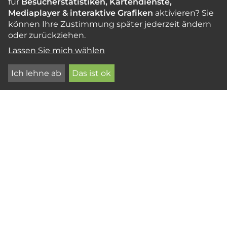
für
Besucherstatistiken, Kartendienste,
Mediaplayer & interaktive Grafiken
aktivieren? Sie
können Ihre Zustimmung später jederzeit ändern
oder zurückziehen.
SUCHEN
Lassen Sie mich wählen
Ich lehne ab
Das ist ok
WENIG BEKANNTE TROPISCHE HÖLZER