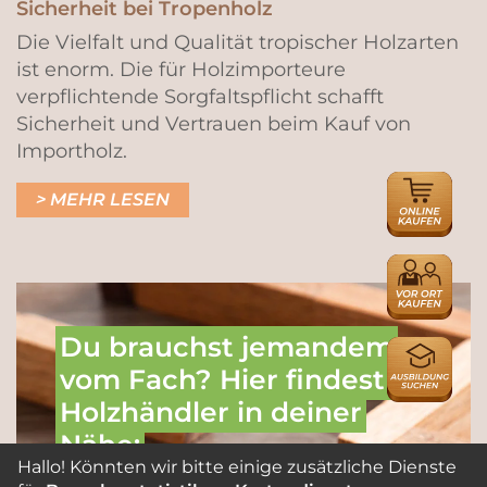
Sicherheit bei Tropenholz
Die Vielfalt und Qualität tropischer Holzarten
ist enorm. Die für Holzimporteure
verpflichtende Sorgfaltspflicht schafft
Sicherheit und Vertrauen beim Kauf von
Importholz.
ONLINE
MEHR LESEN
HÄNDLER
HÄNDLER
Du brauchst jemandem
AUSBILDU
vom Fach? Hier findest du
Holz­händler in deiner
Nähe:
Hallo! Könnten wir bitte einige zusätzliche Dienste