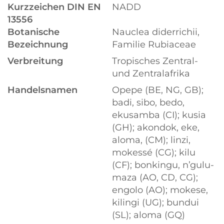
Kurzzeichen DIN EN
NADD
13556
Botanische
Nauclea diderrichii,
Bezeichnung
Familie Rubiaceae
Verbreitung
Tropisches Zentral-
und Zentralafrika
Handelsnamen
Opepe (BE, NG, GB);
badi, sibo, bedo,
ekusamba (CI); kusia
(GH); akondok, eke,
aloma, (CM); linzi,
mokessé (CG); kilu
(CF); bonkingu, n’gulu-
maza (AO, CD, CG);
engolo (AO); mokese,
kilingi (UG); bundui
(SL); aloma (GQ)