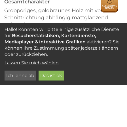
Gesamtcharakter
Grobporiges, goldbraunes Holz mit von der
Schnittrichtung abhängig mattglänzend
dekorativer Textur.
Hallo! Könnten wir bitte einige zusätzliche Dienste
für
Besucherstatistiken, Kartendienste,
Mediaplayer & interaktive Grafiken
aktivieren? Sie
Abweichungen
können Ihre Zustimmung später jederzeit ändern
Vereinzelt schwarzbraune Streifen oder
oder zurückziehen.
besonders dunkle Kernfärbung; harte, meist
Lassen Sie mich wählen
graue mineralische Einschlüsse (Karbonate)
vor allem in Spalten; und in leichten
Ich lehne ab
Das ist ok
Qualitäten kann Kurzbrüchigkeit im innersten
Kernholz vorkommen.
Handelsformen
Rundholz, nur noch vereinzelt splintfrei
beschlagen, von 0,7 bis 1,8 m Durchmesser