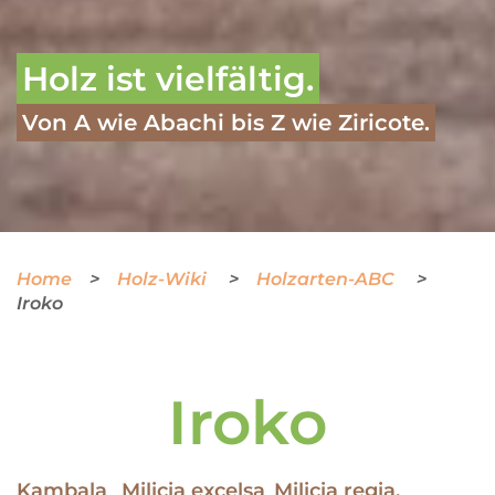
Holz ist vielfältig.
Von A wie Abachi bis Z wie Ziricote.
Home
Holz-Wiki
Holzarten-ABC
Iroko
Iroko
Kambala
Milicia excelsa
Milicia regia,