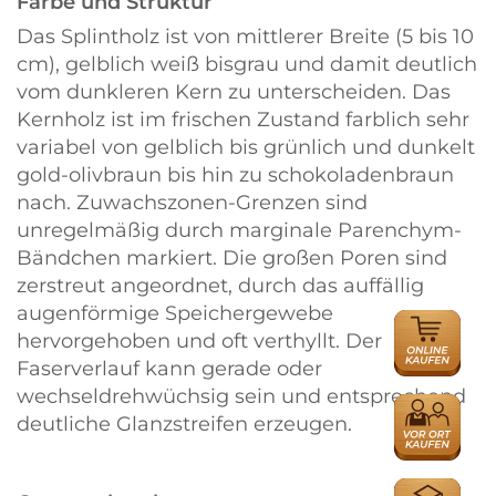
Farbe und Struktur
Das Splintholz ist von mittlerer Breite (5 bis 10
cm), gelblich weiß bisgrau und damit deutlich
vom dunkleren Kern zu unterscheiden. Das
Kernholz ist im frischen Zustand farblich sehr
variabel von gelblich bis grünlich und dunkelt
gold-olivbraun bis hin zu schokoladenbraun
nach. Zuwachszonen-Grenzen sind
unregelmäßig durch marginale Parenchym-
Bändchen markiert. Die großen Poren sind
zerstreut angeordnet, durch das auffällig
augenförmige Speichergewebe
ONLINE
hervorgehoben und oft verthyllt. Der
HÄNDLER
Faserverlauf kann gerade oder
wechseldrehwüchsig sein und entsprechend
HÄNDLER
deutliche Glanzstreifen erzeugen.
AUSBILDU