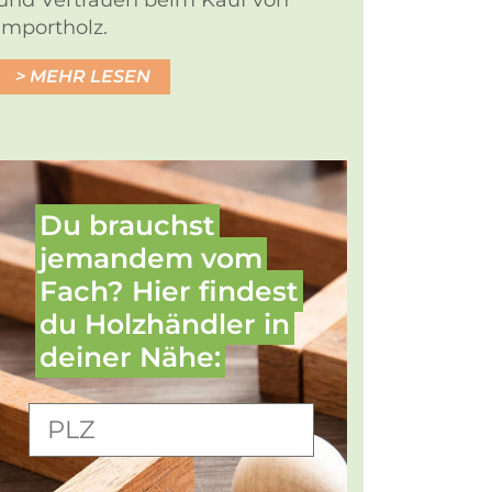
und Vertrauen beim Kauf von
Importholz.
MEHR LESEN
Du brauchst
jemandem vom
Fach? Hier findest
du Holz­händler in
deiner Nähe: