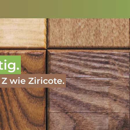
tig.
Z wie Ziricote.