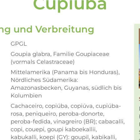
Cupiuba
ng und Verbreitung
GPGL
Goupia glabra, Familie Goupiaceae
(vormals Celastraceae)
Mittelamerika (Panama bis Honduras),
Nördliches Südamerika:
Amazonasbecken, Guyanas, südlich bis
Kolumbien
Cachaceiro, copiúba, copiúva, cupiúba-
rosa, peniqueiro, peroba-donorte,
peroba-fedida, vinagreiro (BR); cabacalli,
copi, couepi, goupi kaboekallii,
kabukalli, koepi (GY): goupil, kabikalli,