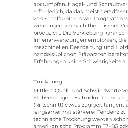
abstumpfen. Nagel- und Schraubverb
erforderlich, da das meist geradfaser
von Schälfurnieren wird abgeraten we
werden jedoch nach thermischer Vo
produziert. Die Verklebung kann sch
Innenanwendungen empfohlen; die Qu
maschinellen Bearbeitung und Holz
handelsüblichen Präparaten bereit
Erfahrungen keine Schwierigkeiten.
Trocknung
Mittlere Quell- und Schwindwerte v
Stehvermögen. Es trocknet sehr lang
(Riftschnitt) etwas zügiger, tangenti
langsamer mit stärkerer Tendenz zu
technische Trocknung werden schon
amerikanische Programm T7–B3 ode