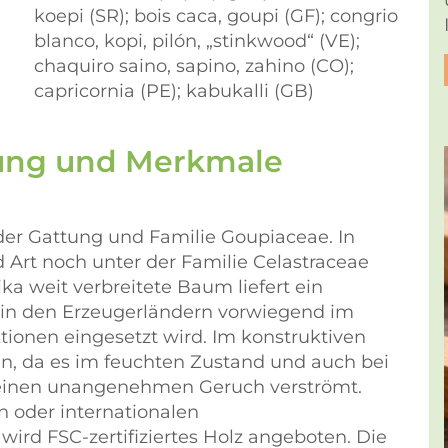
koepi (SR); bois caca, goupi (GF); congrio
blanco, kopi, pilón, „stinkwood“ (VE);
chaquiro saino, sapino, zahino (CO);
capricornia (PE); kabukalli (GB)
bung und Merkmale
r der Gattung und Familie Goupiaceae. In
d Art noch unter der Familie Celastraceae
ka weit verbreitete Baum liefert ein
 in den Erzeugerländern vorwiegend im
ionen eingesetzt wird. Im konstruktiven
, da es im feuchten Zustand und auch bei
 einen unangenehmen Geruch verströmt.
n oder internationalen
ird FSC-zertifiziertes Holz angeboten. Die