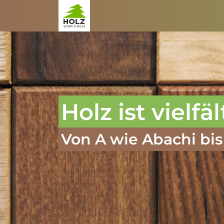
Zum Inhalt springen
Holz ist vielfäl
Von A wie Abachi bis 