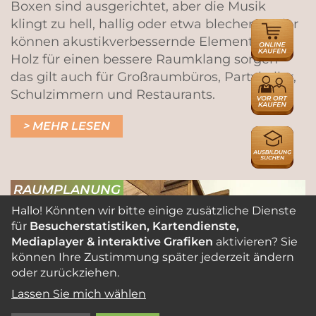
Boxen sind ausgerichtet, aber die Musik
klingt zu hell, hallig oder etwa blechern? Hier
ONLINE
können akustikverbessernde Elemente aus
HÄNDLER
Holz für einen bessere Raumklang sorgen –
das gilt auch für Großraumbüros, Partykeller,
HÄNDLER
Schulzimmern und Restaurants.
MEHR LESEN
AUSBILDU
RAUMPLANUNG
Hallo! Könnten wir bitte einige zusätzliche Dienste
für
Besucherstatistiken, Kartendienste,
Mediaplayer & interaktive Grafiken
aktivieren? Sie
können Ihre Zustimmung später jederzeit ändern
oder zurückziehen.
Lassen Sie mich wählen