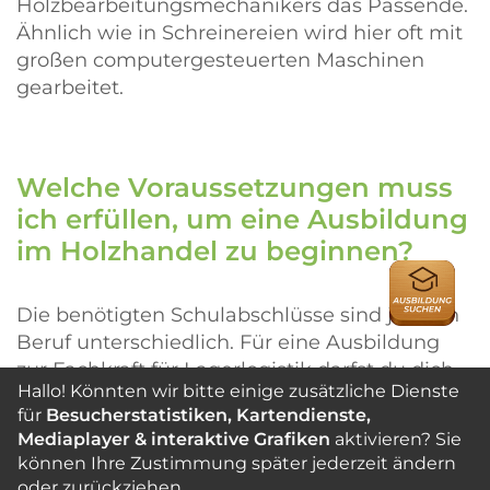
Holzbearbeitungsmechanikers das Passende.
Ähnlich wie in Schreinereien wird hier oft mit
großen computergesteuerten Maschinen
gearbeitet.
Welche Voraussetzungen muss
ich erfüllen, um eine Ausbildung
im Holzhandel zu beginnen?
AUSBILDU
Die benötigten Schulabschlüsse sind je nach
Beruf unterschiedlich. Für eine Ausbildung
zur Fachkraft für Lagerlogistik darfst du dich
Hallo! Könnten wir bitte einige zusätzliche Dienste
zum Beispiel direkt mit dem
für
Besucherstatistiken, Kartendienste,
Hauptschulabschluss bzw. der
Mediaplayer & interaktive Grafiken
aktivieren? Sie
Berufsbildungsreife bewerben. Die meisten
können Ihre Zustimmung später jederzeit ändern
kaufmännischen Berufe benötigen hingegen
oder zurückziehen.