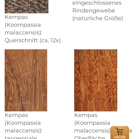
eingeschlossenes
Rindengewebe
Kempas
(natürliche Größe)
(Koompassia
malaccensis):
Querschnitt (ca. 12x)
Kempas
Kempas
(Koompassia
(Koompassia
ONLINE
malaccensis):
malaccensis): radiale
HÄNDLER
tangentiale
Oberfläche