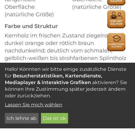
Oberfläche
(natürliche Größe)
HÄNDLER
(natürliche Größe)
Farbe und Struktur
Kernholz im frischen Zustand ziegelrot, zu
AUSBILDU
dunkel orange oder rötlich braun
nachdunkelnd; deutlich vom schmalen,
gelblich-weißen bis strohfarbenen Splintholz
abgesetzt. Zuwachszonen nicht deutlich
Hallo! Könnten wir bitte einige zusätzliche Dienste
markiert. Das Holz besitzt eine attraktive
für
Besucherstatistiken, Kartendienste,
Figur, hervorgerufen durch den auffälligen
Mediaplayer & interaktive Grafiken
aktivieren? Sie
Farbkontrast zwischen hellfarbigem
können Ihre Zustimmung später jederzeit ändern
Speichergewebe und dunklen Faserzonen.
oder zurückziehen.
Trockenes Holz ohne charakteristischen
Lassen Sie mich wählen
Geruch, Faserverlauf meist
wechseldrehwüchsig.
Ich lehne ab
Das ist ok