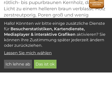
rötlich- bis pupurbraunen Kernholz, das am
Licht zu einem helleren braun verblasst. Holz
zerstreutporig, Poren groß und wenig
zahlreich, oft durch Thyllen blockiert.
Hallo! Könnten wir bitte einige zusätzliche Dienste
Speichergewebe (Axialparenchym) auf
für
Besucherstatistiken, Kartendienste,
Querschnitten als hellere, dicht gestaffelte
Mediaplayer & interaktive Grafiken
aktivieren? Sie
Bänder angeordnet. Holzstrahlen fein, auch
können Ihre Zustimmung später jederzeit ändern
oder zurückziehen.
auf glatten Flächen kaum wahrzunehmen.
Zuwachszonen nur angedeutet, erkennbar an
Lassen Sie mich wählen
einer unterschiedlich engen Bänderung des
Ich lehne ab
Das ist ok
Speichergewebes. Holz meist geradfaserig,
mitunter mit schwach ausgeprägtem
Wechseldrehwuchs.
Gesamtcharakter
Im trockenen Zustand blass braunes und
poriges Holz von grober Textur, auf