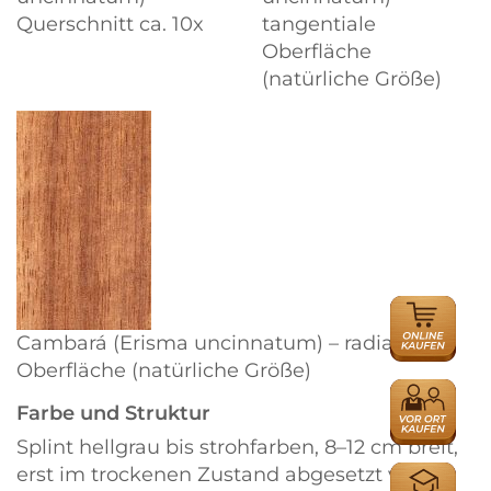
Querschnitt ca. 10x
tangentiale
Oberfläche
(natürliche Größe)
ONLINE
HÄNDLER
Cambará (Erisma uncinnatum) – radiale
Oberfläche (natürliche Größe)
HÄNDLER
Farbe und Struktur
Splint hellgrau bis strohfarben, 8–12 cm breit,
erst im trockenen Zustand abgesetzt vom
AUSBILDU