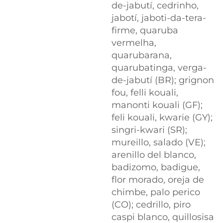
de-jabutí, cedrinho,
jabotí, jaboti-da-tera-
firme, quaruba
vermelha,
quarubarana,
quarubatinga, verga-
de-jabutí (BR); grignon
fou, felli kouali,
manonti kouali (GF);
feli kouali, kwarie (GY);
singri-kwari (SR);
mureillo, salado (VE);
arenillo del blanco,
badizomo, badigue,
flor morado, oreja de
chimbe, palo perico
(CO); cedrillo, piro
caspi blanco, quillosisa