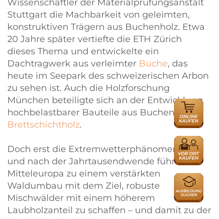
Wissenschaftler der Materialprüfungsanstalt
Stuttgart die Machbarkeit von geleimten,
konstruktiven Trägern aus Buchenholz. Etwa
20 Jahre später vertiefte die ETH Zürich
dieses Thema und entwickelte ein
Dachtragwerk aus verleimter
Buche
, das
heute im Seepark des schweizerischen Arbon
zu sehen ist. Auch die Holzforschung
München beteiligte sich an der Entwicklung
ONLINE
hochbelastbarer Bauteile aus Buchen-
HÄNDLER
Brettschichtholz
.
HÄNDLER
Doch erst die Extremwetterphänomene um
und nach der Jahrtausendwende führten in
Mitteleuropa zu einem verstärkten
AUSBILDU
Waldumbau mit dem Ziel, robuste
Mischwälder mit einem höherem
Laubholzanteil zu schaffen – und damit zu der