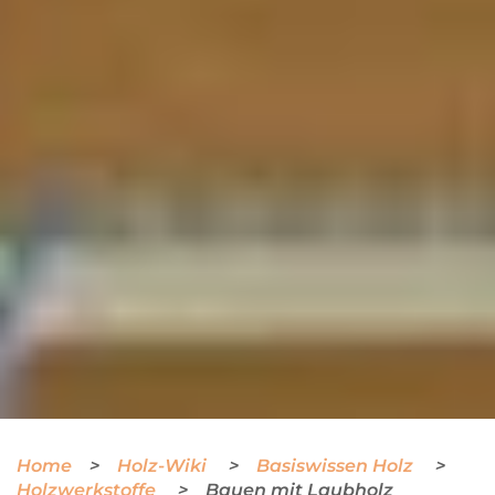
Home
Holz-Wiki
Basiswissen Holz
Holzwerkstoffe
Bauen mit Laubholz