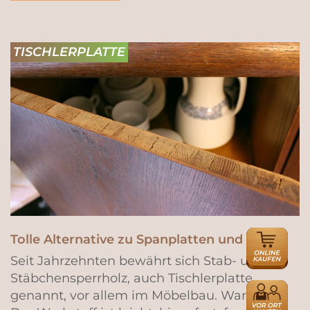
TISCHLERPLATTE
ONLINE
Tolle Alternative zu Spanplatten und MDF
HÄNDLER
Seit Jahrzehnten bewährt sich Stab- und
Stäbchensperrh
olz, auch Tischlerplatte
HÄNDLER
genannt, vo
r allem im Möbelbau. Warum?