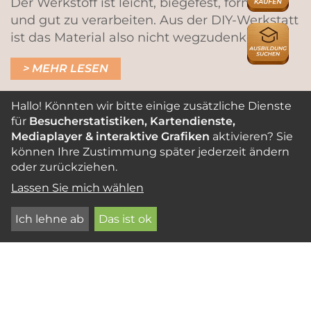
Der Werkstoff ist leicht, biegefest, formstabil
und gut zu verarbeiten. Aus der DIY-Werkstatt
AUSBILDU
ist das Material also nicht wegzudenken!
MEHR LESEN
Hallo! Könnten wir bitte einige zusätzliche Dienste
für
Besucherstatistiken, Kartendienste,
BAUEN MIT LAUBHOLZ
Mediaplayer & interaktive Grafiken
aktivieren? Sie
können Ihre Zustimmung später jederzeit ändern
oder zurückziehen.
Lassen Sie mich wählen
Ich lehne ab
Das ist ok