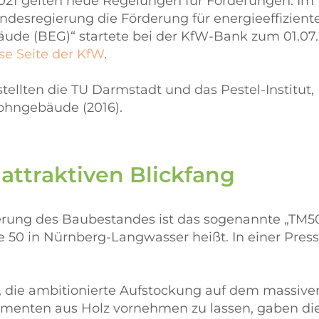
.2021 gelten neue Regelungen für Förderungen: Im
es­regierung die Förderung für energie­effizien
bäude (BEG)“ startete bei der KfW-Bank zum 01.07.
se Seite der KfW
.
ellten die TU Darmstadt und das Pestel-Institut
Wohngebäude (2016).
ttraktiven Blickfang
iterung des Baubestandes ist das sogenannte „TM
50 in Nürnberg-Langwasser heißt. In einer Pres
, die ambitionierte Aufstockung auf dem massiv
Elementen aus Holz vornehmen zu lassen, gaben d