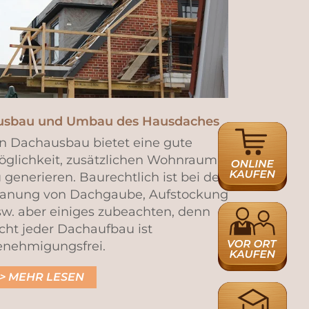
usbau und Umbau des Hausdaches
ONLINE
in Dachausbau bietet eine gute
HÄNDLERSUCH
öglichkeit, zusätzlichen Wohnraum
 generieren. Baurechtlich ist bei der
lanung von Dachgaube, Aufstockung
HÄNDLERSUCH
sw. aber einiges zubeachten, denn
cht jeder Dachaufbau ist
enehmigungsfrei.
MEHR LESEN
AUSBILDUNGS