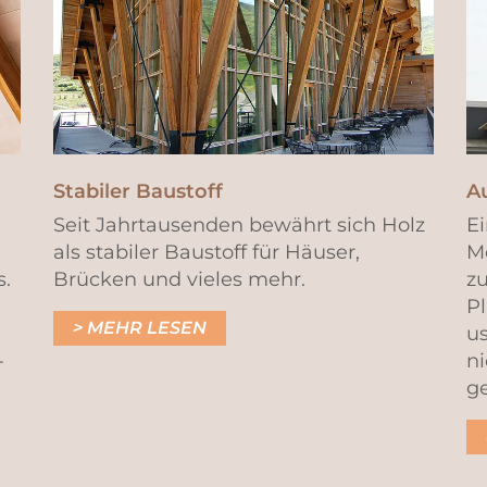
Stabiler Baustoff
A
Seit Jahrtausenden bewährt sich Holz
E
als stabiler Baustoff für Häuser,
M
.
Brücken und vieles mehr.
zu
P
MEHR LESEN
u
-
ni
g