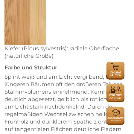
Kiefer (Pinus sylvestris): radiale Oberfläche
(natürliche Größe)
ONLINE
Farbe und Struktur
HÄNDLER
Splint weiß und am Licht vergilbend, bei
jüngeren Bäumen oft den größeren Teil des
HÄNDLER
Stammvolumens einnehmend; Kernholz
deutlich abgesetzt, gelblich bis rötlichbraun,
am Licht stark nachdunkelnd. Durch den
AUSBILDU
regelmäßigen Wechsel zwischen hellem
Frühholz und dunklerem Spätholz entstehen
auf tangentialen Flächen deutliche Fladern