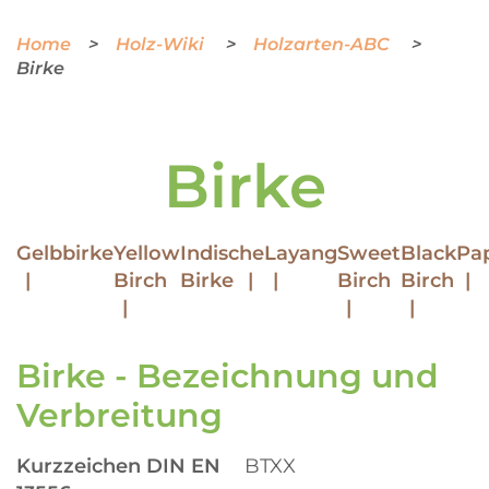
Home
Holz-Wiki
Holzarten-ABC
Birke
Birke
Gelbbirke
Yellow
Indische
Layang
Sweet
Black
Pap
Birch
Birke
Birch
Birch
Birke - Bezeichnung und
Verbreitung
Kurzzeichen DIN EN
BTXX