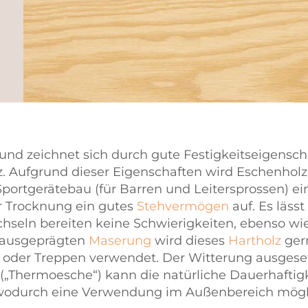
und zeichnet sich durch gute Festigkeitseigenscha
lz. Aufgrund dieser Eigenschaften wird Eschenho
Sportgerätebau (für Barren und Leitersprossen) ei
r Trocknung ein gutes
Stehvermögen
auf. Es läss
hseln bereiten keine Schwierigkeiten, ebenso wi
 ausgeprägten
Maserung
wird dieses
Hartholz
ger
der Treppen verwendet. Der Witterung ausgesetzt
(„Thermoesche“) kann die natürliche Dauerhaftigk
 wodurch eine Verwendung im Außenbereich mögli