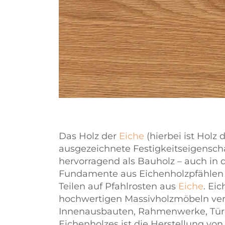
Das Holz der
Eiche
(hierbei ist Holz
ausgezeichnete Festigkeitseigenscha
hervorragend als Bauholz – auch in
Fundamente aus Eichenholzpfählen 
Teilen auf Pfahlrosten aus
Eiche
. Ei
hochwertigen Massivholzmöbeln verw
Innenausbauten, Rahmenwerke, Türe
Eichenholzes ist die Herstellung vo