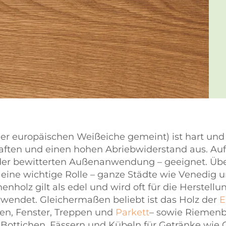
 der europäischen Weißeiche gemeint) ist hart un
ften und einen hohen Abriebwiderstand aus. Aufg
 der bewitterten Außenanwendung – geeignet. Über
eine wichtige Rolle – ganze Städte wie Venedig
chenholz gilt als edel und wird oft für die Herstel
endet. Gleichermaßen beliebt ist das Holz der
E
n, Fenster, Treppen und
Parkett
– sowie Riemenb
n Bottichen, Fässern und Kübeln für Getränke wi