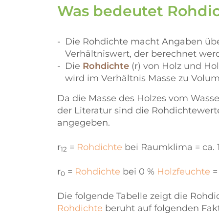
Was bedeutet Rohdic
Die Rohdichte macht Angaben über
Verhältniswert, der berechnet we
Die
Rohdichte
(r) von Holz und Ho
wird im Verhältnis Masse zu Volu
Da die Masse des Holzes vom Wasserg
der Literatur sind die Rohdichtewer
angegeben.
r
=
Rohdichte
bei Raumklima = ca. 
12
r
=
Rohdichte
bei 0 %
Holzfeuchte
=
0
Die folgende Tabelle zeigt die Rohd
Rohdichte
beruht auf folgenden Fak