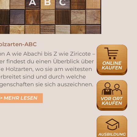
olzarten-ABC
ONLINE
n A wie Abachi bis Z wie Ziricote –
HÄNDLERSUCH
er findest du einen Überblick über
le Holzarten, wo sie am weitesten
rbreitet sind und durch welche
HÄNDLERSUCH
genschaften sie sich auszeichnen.
MEHR LESEN
AUSBILDUNGS