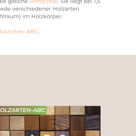
die gleiche
Rohdichte
. Sie liegt bei 1,5
iede verschiedener Holzarten
hlraum) im Holzkörper.
Holzarten-ABC
.
OLZARTEN-ABC