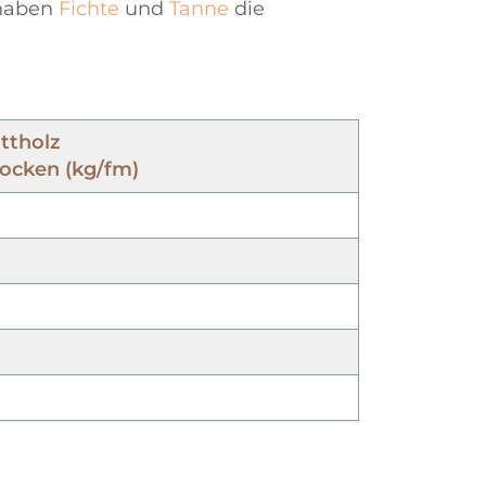
 haben
Fichte
und
Tanne
die
ttholz
rocken (kg/fm)