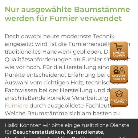
Nur ausgewählte Baumstämme
werden für Furnier verwendet
Doch obwohl heute modernste Technik
eingesetzt wird, ist die Furnierherstellung ein
ONLINE
traditionelles Handwerk geblieben. Die
HÄNDLER
Qualitätsanforderungen an Furnier sind nach
wie vor hoch. Für die Herstellung sind drei
HÄNDLER
Punkte entscheidend: Erfahrung bei der
Auswahl vom richtigen Holz, technisches
Fachwissen bei der Herstellung und die
AUSBILDU
anschließende korrekte Verarbeitung der
Furniere
durch ausgebildete Fachleute.
Welche Baumstämme sich am besten zu
Furnier weiterverarbeiten lassen, kann nur ein
Hallo! Könnten wir bitte einige zusätzliche Dienste
geübtes Auge erkennen. Von Baum zu Baum
für
Besucherstatistiken, Kartendienste,
wird individuell entschieden, wie er