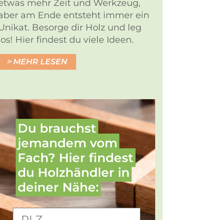
etwas mehr Zeit und Werkzeug,
aber am Ende entsteht immer ein
Unikat. Besorge dir Holz und leg
los! Hier findest du viele Ideen.
MEHR LESEN
Du brauchst
jemandem vom
Fach? Hier findest
du Holz­händler in
deiner Nähe: