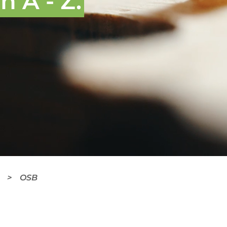
 A - Z.
OSB