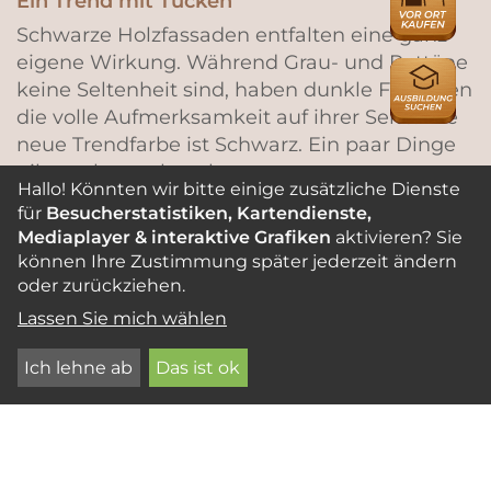
Ein Trend mit Tücken
Schwarze Holzfassaden entfalten eine ganz
eigene Wirkung. Während Grau- und Rottöne
AUSBILDU
keine Seltenheit sind, haben dunkle Fassaden
die volle Aufmerksamkeit auf ihrer Seite: Die
neue Trendfarbe ist Schwarz. Ein paar Dinge
gilt es aber zu beachten.
Hallo! Könnten wir bitte einige zusätzliche Dienste
für
Besucherstatistiken, Kartendienste,
MEHR LESEN
Mediaplayer & interaktive Grafiken
aktivieren? Sie
können Ihre Zustimmung später jederzeit ändern
oder zurückziehen.
HOLZSCHINDELN
Lassen Sie mich wählen
Ich lehne ab
Das ist ok