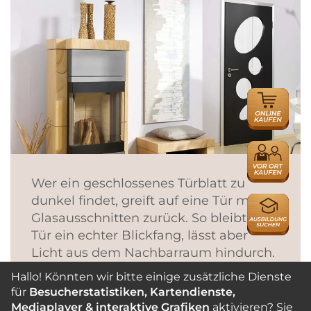
ONLINE
HÄNDLER
HÄNDLER
Wer ein geschlossenes Türblatt zu
dunkel findet, greift auf eine Tür mit
AUSBILDU
Glasausschnitten zurück. So bleibt die
Tür ein echter Blickfang, lässt aber
Licht aus dem Nachbarraum hindurch.
Auch hier empfehlen wir, eher auf helle
Hallo! Könnten wir bitte einige zusätzliche Dienste
Böden, Wände und Decken zu achten,
für
Besucherstatistiken, Kartendienste,
damit der Raum nicht zu düster wirkt.
Mediaplayer & interaktive Grafiken
aktivieren? Sie