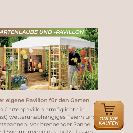
ARTENLAUBE UND -PAVILLON
r eigene Pavillon für den Garten
ONLINE
n Gartenpavillon ermöglicht ein
HÄNDLERSUCH
fast) wetterunabhängiges Feiern und
ntspannen. Vor brennender Sonne
nd Sommerregen geschützt, lassen