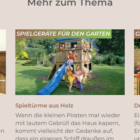
Mehr zum Thema
SPIELGERÄTE FÜR DEN GARTEN
G
Spieltürme aus Holz
De
Wenn die kleinen Piraten mal wieder
Ei
mit lautem Gebrüll das Haus kapern,
(
en
kommt vielleicht der Gedanke auf,
E
,
dass ein eigenes Schiff draußen im
u