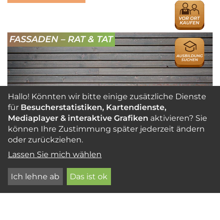
HÄNDLER
FASSADEN – RAT & TAT
AUSBILDU
Hallo! Könnten wir bitte einige zusätzliche Dienste
für
Besucherstatistiken, Kartendienste,
Mediaplayer & interaktive Grafiken
aktivieren? Sie
können Ihre Zustimmung später jederzeit ändern
oder zurückziehen.
Lassen Sie mich wählen
Rat und Tat für Fassaden
Ich lehne ab
Das ist ok
Holzfassaden bieten eine ideale Möglichkeit,
das eigene Haus individuell zu gestalten. Wie
sich die Holzfassaden im Laufe der Jahre