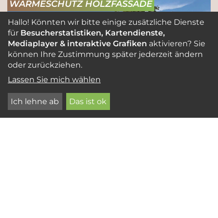
WÄRMESCHUTZ HOLZFASSADE
Hallo! Könnten wir bitte einige zusätzliche Dienste
für
Besucherstatistiken, Kartendienste,
Mediaplayer & interaktive Grafiken
aktivieren? Sie
können Ihre Zustimmung später jederzeit ändern
oder zurückziehen.
Lassen Sie mich wählen
Ich lehne ab
Das ist ok
Heizkosten sparen durch Holzfassaden
Holzfassaden helfen mit ihrer hervorragenden
Wärmedämmung, teure Heizkosten
einzusparen. Mit Holzfassaden werden die
Anforderungen des Gebäudeenergiegesetzes
spielend einfach erfüllt.