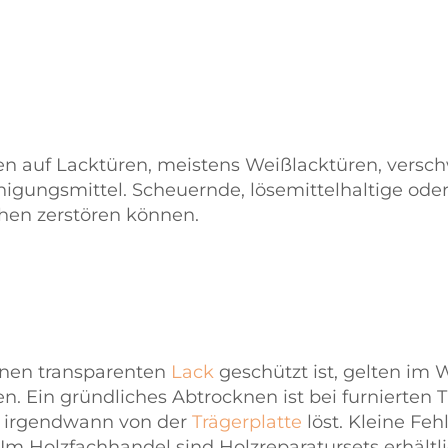
n auf Lacktüren, meistens Weißlacktüren, versc
igungsmittel. Scheuernde, lösemittelhaltige oder
chen zerstören können.
einen transparenten
Lack
geschützt ist, gelten im 
. Ein gründliches Abtrocknen ist bei furnierten T
ch irgendwann von der
Trägerplatte
löst. Kleine Feh
Im Holzfachhandel sind Holzreparatursets erhältli