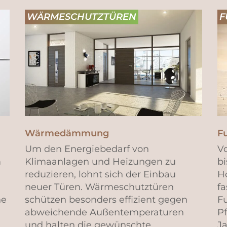
WÄRMESCHUTZTÜREN
F
Wärmedämmung
F
Um den Energiebedarf von
V
m
Klimaanlagen und Heizungen zu
bi
reduzieren, lohnt sich der Einbau
Ho
neuer Türen. Wärmeschutztüren
f
ne
schützen besonders effizient gegen
F
abweichende Außentemperaturen
Pf
und halten die gewünschte
J