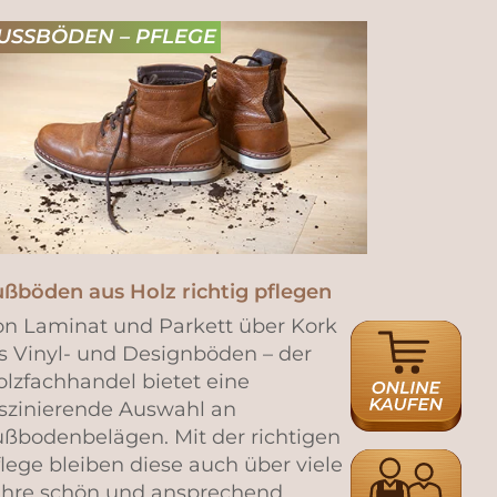
USSBÖDEN – PFLEGE
ußböden aus Holz richtig pflegen
on Laminat und Parkett über Kork
ONLINE
s Vinyl- und Designböden – der
HÄNDLERSUCH
lzfachhandel bietet eine
aszinierende Auswahl an
ußbodenbelägen. Mit der richtigen
HÄNDLERSUCH
lege bleiben diese auch über viele
ahre schön und ansprechend.