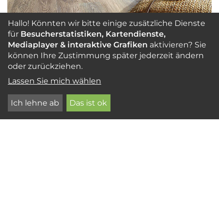
Hallo! Könnten wir bitte einige zusätzliche Dienste
für
Besucherstatistiken, Kartendienste,
Mediaplayer & interaktive Grafiken
aktivieren? Sie
Ein
Trägerplatte
aus Holzwerkstoffen.
können Ihre Zustimmung später jederzeit ändern
oder zurückziehen.
Die Oberflächen können jedes Design
optisch und haptisch imitieren. Vorteile
Lassen Sie mich wählen
des
Designboden
Beliebt sind sie
Ich lehne ab
Das ist ok
wegen der Mustervielfalt, der
einfachen Verlegetechnik und der
geringen Höhe im Aufbau. Hinzu
kommen schalldämpfende und
abfedernde Eigenschaften. Es gibt
Designböden zur schwimmenden
Verlegung mit Klicksystem oder als
Klebevariante.“