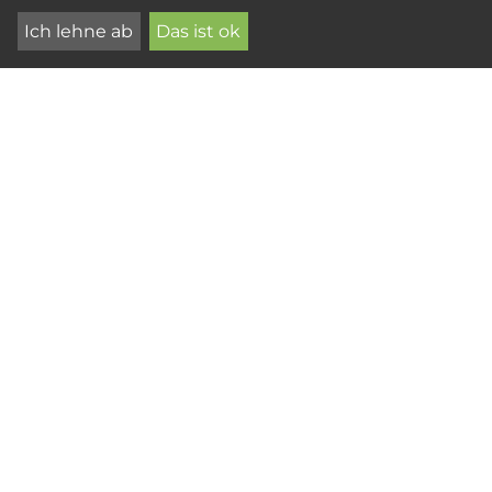
Ich lehne ab
Das ist ok
Dauerhaftigkeitsklassen beliebter
Terrassenhölzer
Wer sich für Balkon- oder Terrassendielen aus
Holz entscheidet, möchte, dass diese
möglichst lange halten. Die sogenannten
Dauerhaftigkeitsklassen helfen bei der
Holzauswahl.
MEHR LESEN
DIVERSE HOLZARTEN