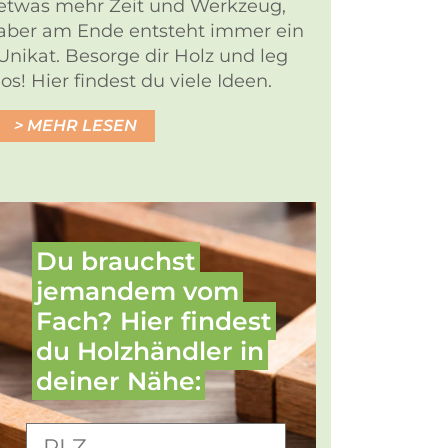
etwas mehr Zeit und Werkzeug,
aber am Ende entsteht immer ein
Unikat. Besorge dir Holz und leg
los! Hier findest du viele Ideen.
MEHR LESEN
Du brauchst
jemandem vom
Fach? Hier findest
du Holz­händler in
deiner Nähe: