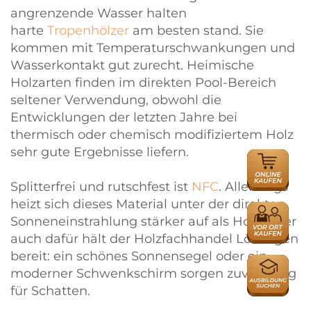
angrenzende Wasser halten
harte
Tropenhölzer
am besten stand. Sie
kommen mit Temperaturschwankungen und
Wasserkontakt gut zurecht. Heimische
Holzarten finden im direkten Pool-Bereich
seltener Verwendung, obwohl die
Entwicklungen der letzten Jahre bei
thermisch oder chemisch modifiziertem Holz
sehr gute Ergebnisse liefern.
ONLINE
HÄNDLER
Splitterfrei und rutschfest ist
NFC
. Allerdings
heizt sich dieses Material unter der direkten
HÄNDLER
Sonneneinstrahlung stärker auf als Holz. Aber
auch dafür hält der Holzfachhandel Lösungen
bereit: ein schönes Sonnensegel oder ein
AUSBILDU
moderner Schwenkschirm sorgen zuverlässig
für Schatten.