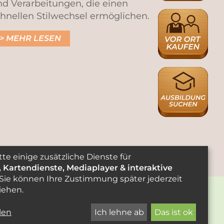
d Verarbeitungen, die einen
HÄNDLERSUCH
hnellen Stilwechsel ermöglichen.
MEHR LESEN
AUSBILDUNGS
tte einige zusätzliche Dienste für
, Kartendienste, Mediaplayer & interaktive
 Sie können Ihre Zustimmung später jederzeit
iehen.
SSUM
DATENSCHUTZ
len
Ich lehne ab
Das ist ok