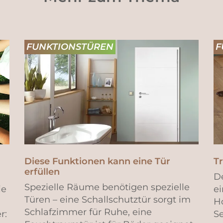
FUNKTIONSTÜREN
F
Diese Funktionen kann eine Tür
T
erfüllen
De
Spezielle Räume benötigen spezielle
ie
ei
Türen – eine Schallschutztür sorgt im
H
Schlafzimmer für Ruhe, eine
r:
Se