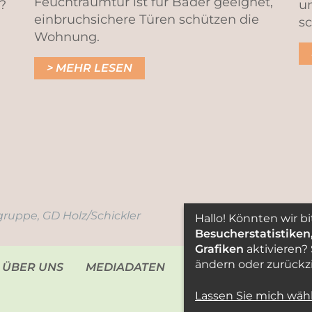
Feuchtraumtür ist für Bäder geeignet,
?
un
einbruchsichere Türen schützen die
sc
Wohnung.
MEHR LESEN
ruppe, GD Holz/Schickler
Hallo! Könnten wir bi
Besucherstatistiken
Grafiken
aktivieren?
ändern oder zurückz
 ÜBER UNS
MEDIADATEN
KONTAKT
IMPRE
Lassen Sie mich wäh