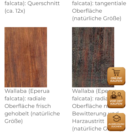
falcata): Querschnitt
falcata): tangentiale
(ca. 12x)
Oberfläche
(natürliche Größe)
ONLINE
HÄNDLER
Wallaba (Eperua
Wallaba (Eperua
HÄNDLER
falcata): radiale
falcata): radiale
Oberfläche frisch
Oberfläche nach
gehobelt (natürliche
Bewitterung und
AUSBILDU
Größe)
Harzaustritt
(natürliche Größe)