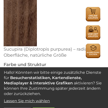
ONLINE
HÄNDLER
HÄNDLER
AUSBILDU
Sucupira (Diplotropis purpurea) – radiale
Oberfläche, natürliche Größe
Farbe und Struktur
Kernholz gelblich- bis dunkelbraun, seltener
Hallo! Könnten wir bitte einige zusätzliche Dienste
auch rötlich braun, scharf abgesetzt vom
für
Besucherstatistiken, Kartendienste,
Mediaplayer & interaktive Grafiken
aktivieren? Sie
schmalen, gelblich-weißen bis strohfarbenen
können Ihre Zustimmung später jederzeit ändern
Splint. Zuwachszonen nicht deutlich markiert.
oder zurückziehen.
Holz zerstreutporig, von grober Textur,
Lassen Sie mich wählen
mitunter mit feiner, hellfarbiger Zeichnung