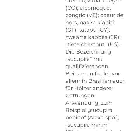
arenillo, zapan negro
(CO); alcornoque,
congrío (VE); coeur de
hors, baaka kiabici
(GF); tatabú (GY);
zwaarte kabbes (SR);
„tiete chestnut“ (US).
Die Bezeichnung
„sucupira“ mit
qualifizierenden
Beinamen findet vor
allem in Brasilien auch
für Hölzer anderer
Gattungen
Anwendung, zum
Beispiel „sucupira
pepino“ (Alexa spp.),
„sucupira mirim“