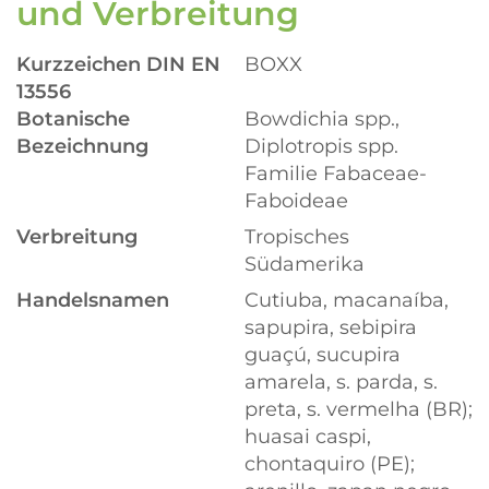
und Verbreitung
Kurzzeichen DIN EN
BOXX
13556
Botanische
Bowdichia spp.,
Bezeichnung
Diplotropis spp.
Familie Fabaceae-
Faboideae
Verbreitung
Tropisches
Südamerika
Handelsnamen
Cutiuba, macanaíba,
sapupira, sebipira
guaçú, sucupira
amarela, s. parda, s.
preta, s. vermelha (BR);
huasai caspi,
chontaquiro (PE);