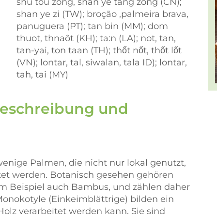
shu tou zong, shan ye tang zong (CN);
shan ye zi (TW); broção ,palmeira brava,
panuguera (PT); tan bin (MM); dom
thuot, thnaôt (KH); ta:n (LA); not, tan,
tan-yai, ton taan (TH); thốt nốt, thốt lốt
(VN); lontar, tal, siwalan, tala ID); lontar,
tah, tai (MY)
Beschreibung und
nige Palmen, die nicht nur lokal genutzt,
tet werden. Botanisch gesehen gehören
m Beispiel auch Bambus, und zählen daher
onokotyle (Einkeimblättrige) bilden ein
Holz verarbeitet werden kann. Sie sind