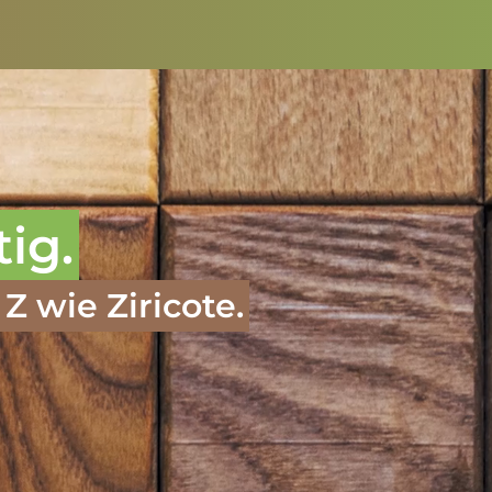
tig.
Z wie Ziricote.