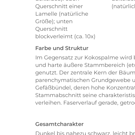
Querschnitt einer
(natürli
Lamelle (natürliche
Größe); unten
Querschnitt
blockverleimt (ca. 10x)
Farbe und Struktur
Im Gegensatz zur Kokospalme wird b
und harte äußere Stammbereich (etwa 
genutzt. Der zentrale Kern der Bäu
parenchymatischen Grundgewebe un
Gefäßbündel, deren hohe Konzentr
Stammabschnitt seine charakteristi
verleihen. Faserverlauf gerade, getr
Gesamtcharakter
Dunkel bis nahezu schwarz, leicht 