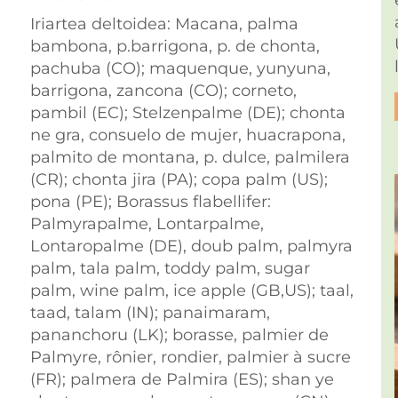
Iriartea deltoidea: Macana, palma
bambona, p.barrigona, p. de chonta,
pachuba (CO); maquenque, yunyuna,
barrigona, zancona (CO); corneto,
pambil (EC); Stelzenpalme (DE); chonta
ne gra, consuelo de mujer, huacrapona,
palmito de montana, p. dulce, palmilera
(CR); chonta jira (PA); copa palm (US);
pona (PE); Borassus flabellifer:
Palmyrapalme, Lontarpalme,
Lontaropalme (DE), doub palm, palmyra
palm, tala palm, toddy palm, sugar
palm, wine palm, ice apple (GB,US); taal,
taad, talam (IN); panaimaram,
pananchoru (LK); borasse, palmier de
Palmyre, rônier, rondier, palmier à sucre
(FR); palmera de Palmira (ES); shan ye