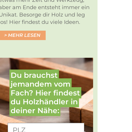
etwas mehr Zeit und Werkzeug,
aber am Ende entsteht immer ein
Unikat. Besorge dir Holz und leg
los! Hier findest du viele Ideen.
MEHR LESEN
Du brauchst
jemandem vom
Fach? Hier findest
du Holz­händler in
deiner Nähe: