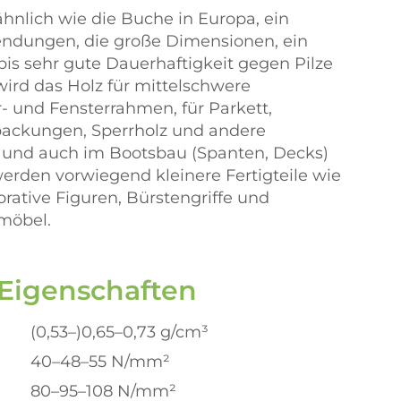
ähnlich wie die Buche in Europa, ein
dungen, die große Dimensionen, ein
is sehr gute Dauerhaftigkeit gegen Pilze
wird das Holz für mittelschwere
- und Fensterrahmen, für Parkett,
packungen, Sperrholz und andere
ff und auch im Bootsbau (Spanten, Decks)
werden vorwiegend kleinere Fertigteile wie
orative Figuren, Bürstengriffe und
nmöbel.
 Eigenschaften
(0,53–)0,65–0,73 g/cm³
40–48–55 N/mm²
80–95–108 N/mm²