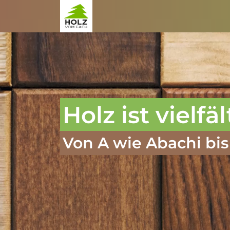
Zum Inhalt springen
Holz ist vielfäl
Von A wie Abachi bis 