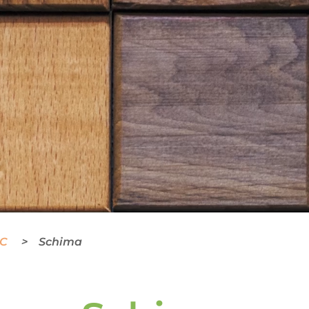
BC
Schima