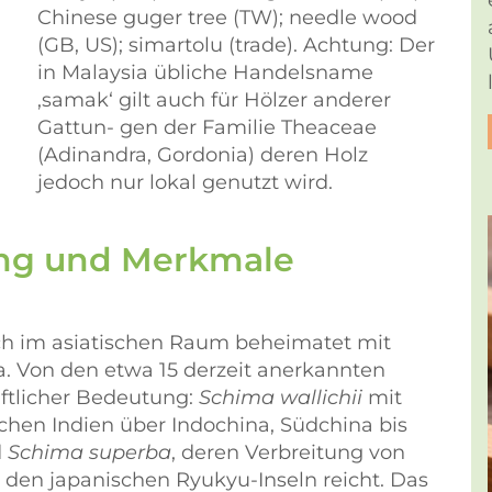
Chinese guger tree (TW); needle wood
(GB, US); simartolu (trade). Achtung: Der
in Malaysia übliche Handelsname
‚samak‘ gilt auch für Hölzer anderer
Gattun- gen der Familie Theaceae
(Adinandra, Gordonia) deren Holz
jedoch nur lokal genutzt wird.
ung und Merkmale
ich im asiatischen Raum beheimatet mit
. Von den etwa 15 derzeit anerkannten
aftlicher Bedeutung:
Schima wallichii
mit
chen Indien über Indochina, Südchina bis
d
Schima superba
, deren Verbreitung von
 den japanischen Ryukyu-Inseln reicht. Das