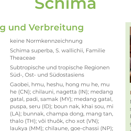
Schima
g und Verbreitung
keine Normkennzeichnung
Schima superba, S. wallichii, Familie
Theaceae
Subtropische und tropische Regionen
Süd-, Ost- und Südostasiens
Gaobei, hmu, heshu, hong mu he, mu
he (CN); chilauni, nagetta (IN); medang
gatal, padi, samak (MY); medang gatal,
puspa, seru (ID); boun nak, khai sou, mi
(LA); bunnak, champa dong, mang tan,
thalo (TH); vôi thuôk, cho xot (VN);
laukya (MM); chilaune, goe-chassi (NP);