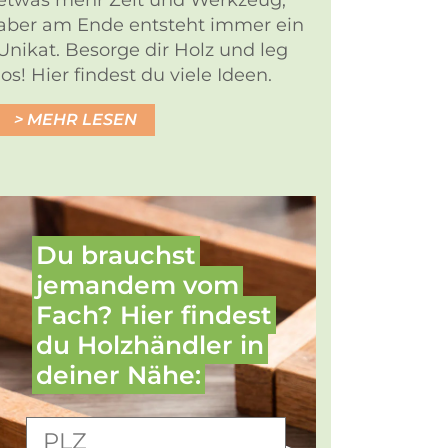
etwas mehr Zeit und Werkzeug,
aber am Ende entsteht immer ein
Unikat. Besorge dir Holz und leg
los! Hier findest du viele Ideen.
MEHR LESEN
Du brauchst
jemandem vom
Fach? Hier findest
du Holz­händler in
deiner Nähe: