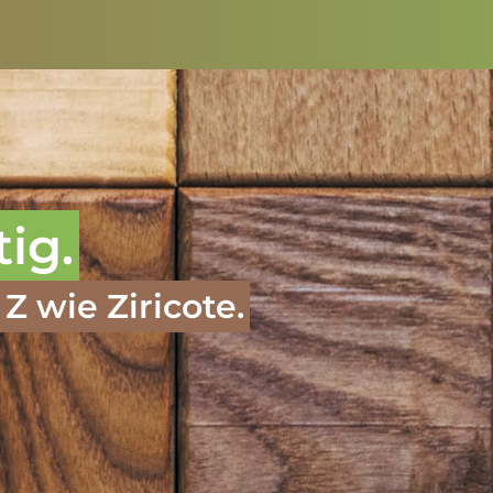
tig.
Z wie Ziricote.