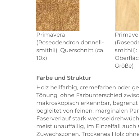
Primavera
Primave
(Roseodendron donnell-
(Roseod
smithii): Querschnitt (ca.
smithii)
10x)
Oberfläc
Größe)
Farbe und Struktur
Holz hellfarbig, cremefarben oder ge
Tönung, ohne Farbunterschied zwis
makroskopisch erkennbar, begrenzt
begleitet von feinen, marginalen Pa
Faserverlauf stark wechseldrehwüc
meist unauffällig, im Einzelfall auch
Zuwachszonen. Trockenes Holz ohne 