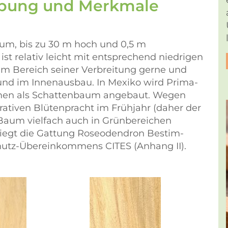
ibung und Merkmale
aum, bis zu 30 m hoch und 0,5 m
st relativ leicht mit entsprechend niedrigen
 im Bereich seiner Verbreitung gerne und
l und im Innenausbau. In Mexiko wird Prima-
temen als Schattenbaum angebaut. Wegen
ativen Blütenpracht im Frühjahr (daher der
 Baum vielfach auch in Grünbereichen
rliegt die Gattung Roseodendron Bestim-
utz-Übereinkommens CITES (Anhang II).