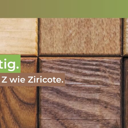
tig.
Z wie Ziricote.