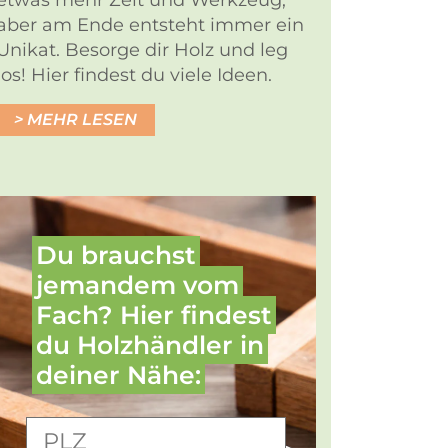
etwas mehr Zeit und Werkzeug,
aber am Ende entsteht immer ein
Unikat. Besorge dir Holz und leg
los! Hier findest du viele Ideen.
MEHR LESEN
Du brauchst
jemandem vom
Fach? Hier findest
du Holz­händler in
deiner Nähe: