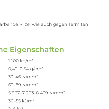
rfärbende Pilze, wie auch gegen Termiten
he Eigenschaften
1 100 kg/m³
0,42–0,54 g/cm³
33–46 N/mm²
62–89 N/mm²
5 967–7 203–8 439 N/mm²
30–55 kJ/m²