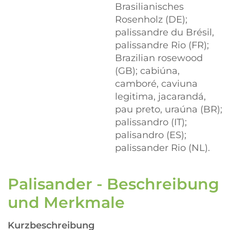
Brasilianisches
Rosenholz (DE);
palissandre du Brésil,
palissandre Rio (FR);
Brazilian rosewood
(GB); cabiúna,
camboré, caviuna
legitima, jacarandá,
pau preto, uraúna (BR);
palissandro (IT);
palisandro (ES);
palissander Rio (NL).
Palisander - Beschreibung
und Merkmale
Kurzbeschreibung