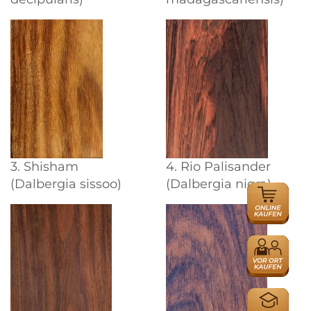
3. Shisham
4. Rio Palisander
(Dalbergia sissoo)
(Dalbergia nigra)
ONLINE
HÄNDLER
HÄNDLER
AUSBILDU