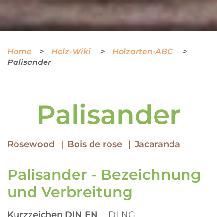
Home
Holz-Wiki
Holzarten-ABC
Palisander
Palisander
Rosewood
Bois de rose
Jacaranda
Palisander - Bezeichnung
und Verbreitung
Kurzzeichen DIN EN
DLNG