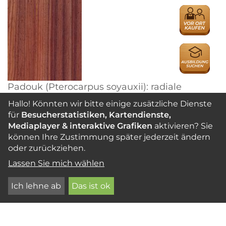
HÄNDLER
AUSBILDU
Padouk (Pterocarpus soyauxii): radiale
Oberfläche (nat. Größe)
Hallo! Könnten wir bitte einige zusätzliche Dienste
für
Besucherstatistiken, Kartendienste,
Farbe und Struktur
Mediaplayer & interaktive Grafiken
aktivieren? Sie
Der helle, schmale bis breite Splint setzt sich
können Ihre Zustimmung später jederzeit ändern
deutlich vom rot-violett-braun gefärbten
oder zurückziehen.
Kernholz ab, das häufig dunklere Farbstreifen
Lassen Sie mich wählen
aufweist. Unter Lichteinwirkung verblasst die
Farbe hin zu braun-violett oder gelblich braun.
Ich lehne ab
Das ist ok
Die Poren sind groß und zerstreut
angeordnet. Die Holz-strahlen sind sehr fein,
auf den Tangentialflächen jedoch gut durch