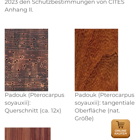
2023 den Schutzbestimmungen von CITES
Anhang II.
Padouk (Pterocarpus
Padouk (Pterocarpus
soyauxii):
soyauxii): tangentiale
Querschnitt (ca. 12x)
Oberfläche (nat.
Größe)
ONLINE
HÄNDLER