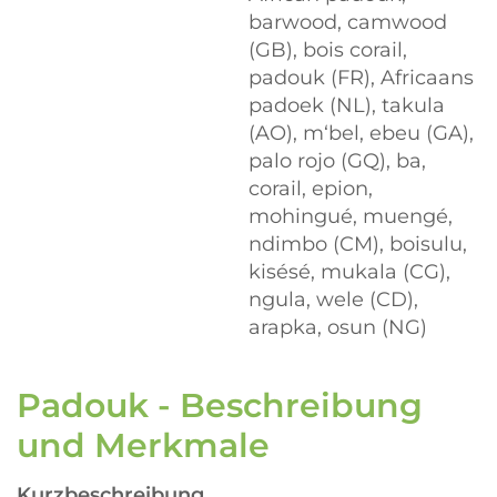
barwood, camwood
(GB), bois corail,
padouk (FR), Africaans
padoek (NL), takula
(AO), m‘bel, ebeu (GA),
palo rojo (GQ), ba,
corail, epion,
mohingué, muengé,
ndimbo (CM), boisulu,
kisésé, mukala (CG),
ngula, wele (CD),
arapka, osun (NG)
Padouk - Beschreibung
und Merkmale
Kurzbeschreibung