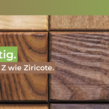
tig.
Z wie Ziricote.