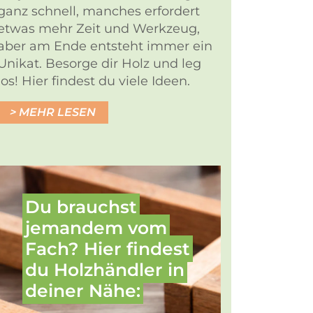
ganz schnell, manches erfordert
etwas mehr Zeit und Werkzeug,
aber am Ende entsteht immer ein
Unikat. Besorge dir Holz und leg
los! Hier findest du viele Ideen.
MEHR LESEN
Du brauchst
jemandem vom
Fach? Hier findest
du Holz­händler in
deiner Nähe: