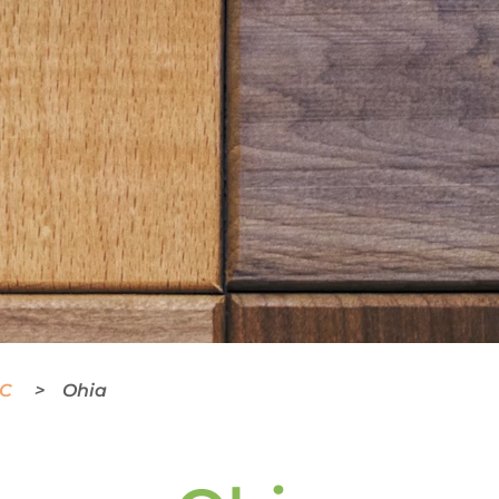
BC
Ohia