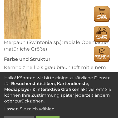
ONLINE
HÄNDLER
HÄNDLER
Merpauh (Swintonia sp.): radiale Oberfläche
(natürliche Größe)
AUSBILDU
Farbe und Struktur
Kernholz hell bis grau braun (oft mit einem
gelblichen oder rosa Farbton), mit oder ohne
Hallo! Könnten wir bitte einige zusätzliche Dienste
Farbstreifen (normal geformtes Kernholz ist
für
Besucherstatistiken, Kartendienste,
einheitlich in der Farbe, einige Stämme
Mediaplayer & interaktive Grafiken
aktivieren? Sie
jedoch entwickeln im Alter einen fakultativen
können Ihre Zustimmung später jederzeit ändern
Kern mit braun orangen bis rötlichen
oder zurückziehen.
Farbstreifen). Das Splintholz ist meist
Lassen Sie mich wählen
geringfügig heller als das Kernholz.