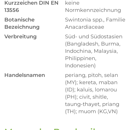
Kurzzeichen DIN EN
keine
13556
Normkennzeichnung
Botanische
Swintonia spp., Familie
Bezeichnung
Anacardiaceae
Verbreitung
Süd- und Südostasien
(Bangladesh, Burma,
Indochina, Malaysia,
Philippinen,
Indonesien)
Handelsnamen
periang, pitoh, selan
(MY); kereta, maban
(ID); kaluis, lomarou
(PH); civit, shitle,
taung-thayet, priang
(TH); muom (KG,VN)