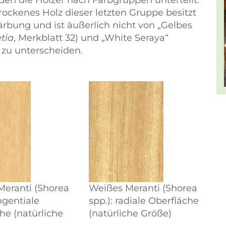
n die Hölzer nach Farbgruppen unterteilt:
rockenes Holz dieser letzten Gruppe besitzt
Färbung und ist äußerlich nicht von
Gelbes
etia
, Merkblatt 32) und
White Seraya
) zu unterscheiden.
Meranti (Shorea
Weißes Meranti (Shorea
angentiale
spp.): radiale Oberfläche
he (natürliche
(natürliche Größe)