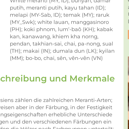
White meranti (MY, ID); bunyan, damar
putih, meranti putih, kayu tahan (ID);
melapi (MY-Sab, ID); temak (MY); raruk
(MY_Swk); white lauan, manggasinoro
(PH); koki phnom, lum‘-baô (KH); kabak
kan, kanawang, khiem kha norng,
pendan, takhian-sai, chai, pa-nong, sual
(TH); makai (IN); dumala dun (LK); kyilan
(MM); bo-bo, chai, sên, vên-vên (VN)
eschreibung und Merkmale
iens zählen die zahlreichen Meranti-Arten;
weisen aber in der Färbung, in der Festigkeit
tungseigenschaften erhebliche Unterschiede
gen und den verschiedenen Färbungen ein