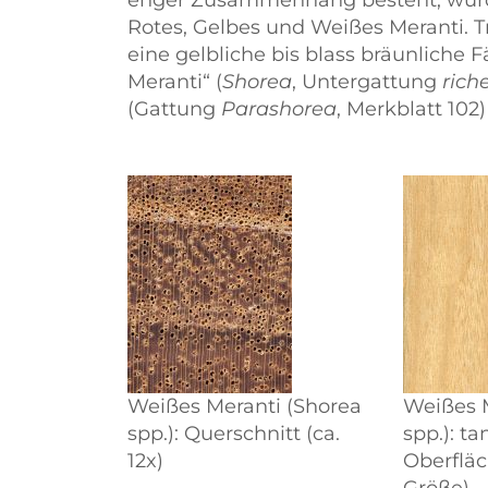
enger Zusammenhang besteht, wurde
Rotes, Gelbes und Weißes Meranti. T
eine gelbliche bis blass bräunliche 
Meranti
(
Shorea
, Untergattung
rich
(Gattung
Parashorea
, Merkblatt 102
Weißes Meranti (Shorea
Weißes 
spp.): Querschnitt (ca.
spp.): t
12x)
Oberfläc