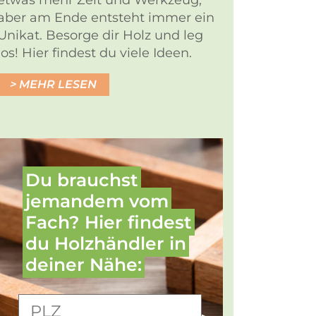
etwas mehr Zeit und Werkzeug,
aber am Ende entsteht immer ein
Unikat. Besorge dir Holz und leg
los! Hier findest du viele Ideen.
MEHR LESEN
Du brauchst
jemandem vom
Fach? Hier findest
du Holz­händler in
deiner Nähe: