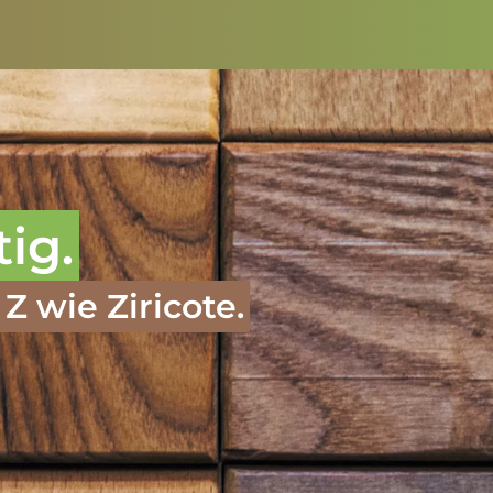
tig.
Z wie Ziricote.