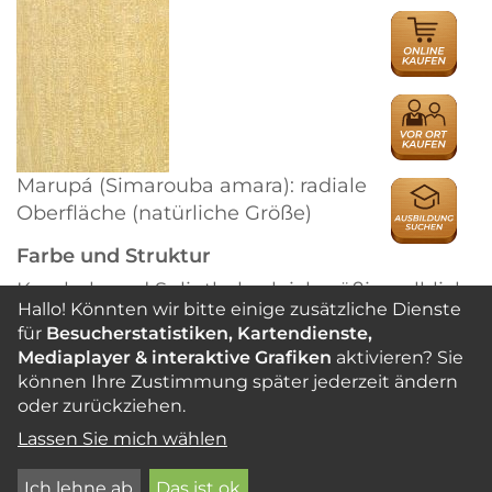
ONLINE
HÄNDLER
HÄNDLER
Marupá (Simarouba amara): radiale
AUSBILDU
Oberfläche (natürliche Größe)
Farbe und Struktur
Kernholz und Splintholz gleichmäßig gelblich
Hallo! Könnten wir bitte einige zusätzliche Dienste
weiß oder strohfarben.
für
Besucherstatistiken, Kartendienste,
Zuwachszonengrenzen nicht deutlich
Mediaplayer & interaktive Grafiken
aktivieren? Sie
markiert. Holz zerstreutporig, Speicherzellen
können Ihre Zustimmung später jederzeit ändern
im Querschnitt als hellfarbige, schmale und
oder zurückziehen.
wellige Bänder ausgebildet. Faserverlauf
Lassen Sie mich wählen
meist gerade, mitunter auch schwach
wechseldrehwüchsig.
Ich lehne ab
Das ist ok