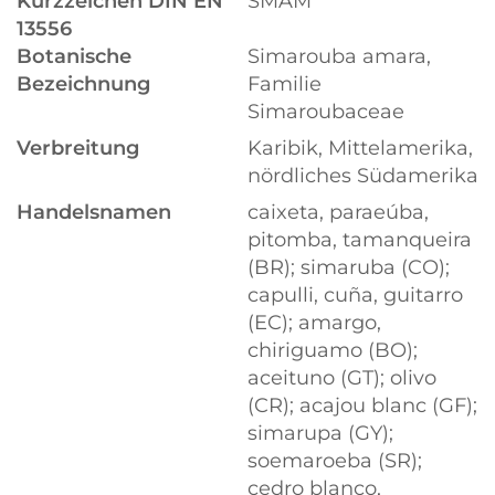
Kurzzeichen DIN EN
SMAM
13556
Botanische
Simarouba amara,
Bezeichnung
Familie
Simaroubaceae
Verbreitung
Karibik, Mittelamerika,
nördliches Südamerika
Handelsnamen
caixeta, paraeúba,
pitomba, tamanqueira
(BR); simaruba (CO);
capulli, cuña, guitarro
(EC); amargo,
chiriguamo (BO);
aceituno (GT); olivo
(CR); acajou blanc (GF);
simarupa (GY);
soemaroeba (SR);
cedro blanco,