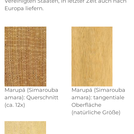
Vereinigten Staaten, in letzter Zeit auch nach
Europa liefern.
Marupá (Simarouba
Marupá (Simarouba
amara): Querschnitt
amara): tangentiale
(ca. 12x)
Oberfläche
(natürliche Größe)