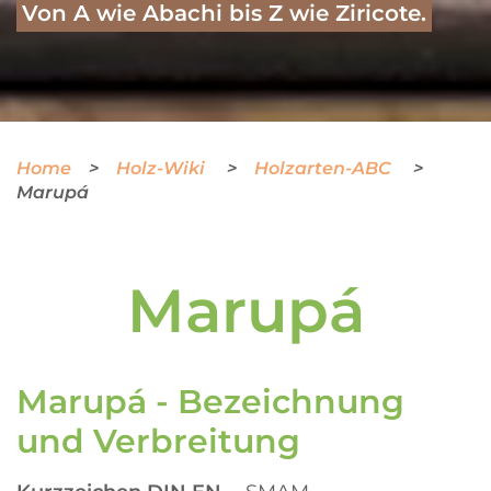
Von A wie Abachi bis Z wie Ziricote.
Home
Holz-Wiki
Holzarten-ABC
Marupá
Marupá
Marupá - Bezeichnung
und Verbreitung