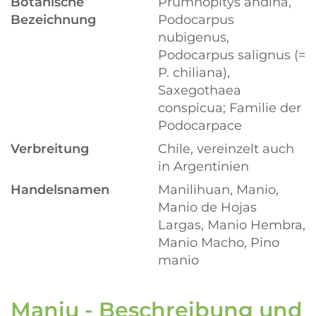
Botanische
Prumnopitys andina,
Bezeichnung
Podocarpus
nubigenus,
Podocarpus salignus (=
P. chiliana),
Saxegothaea
conspicua; Familie der
Podocarpace
Verbreitung
Chile, vereinzelt auch
in Argentinien
Handelsnamen
Manilihuan, Manio,
Manio de Hojas
Largas, Manio Hembra,
Manio Macho, Pino
manio
Maniu - Beschreibung und