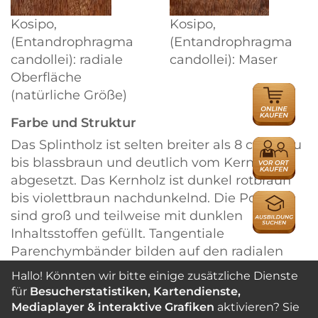
Kosipo,
Kosipo,
(Entandrophragma
(Entandrophragma
candollei): radiale
candollei): Maser
Oberfläche
ONLINE
(natürliche Größe)
HÄNDLER
Farbe und Struktur
Das Splintholz ist selten breiter als 8 cm, grau
HÄNDLER
bis blassbraun und deutlich vom Kern
abgesetzt. Das Kernholz ist dunkel rotbraun
bis violettbraun nachdunkelnd. Die Poren
AUSBILDU
sind groß und teilweise mit dunklen
Inhaltsstoffen gefüllt. Tangentiale
Parenchymbänder bilden auf den radialen
Schnittflächen feine Linien und auf den
Hallo! Könnten wir bitte einige zusätzliche Dienste
Tangentialflächen deutliche Flader.
für
Besucherstatistiken, Kartendienste,
Ausgeprägter Wechseldrehwuchs erzeugt
Mediaplayer & interaktive Grafiken
aktivieren? Sie