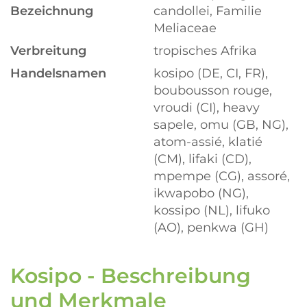
Bezeichnung
candollei, Familie
Meliaceae
Verbreitung
tropisches Afrika
Handelsnamen
kosipo (DE, CI, FR),
boubousson rouge,
vroudi (CI), heavy
sapele, omu (GB, NG),
atom-assié, klatié
(CM), lifaki (CD),
mpempe (CG), assoré,
ikwapobo (NG),
kossipo (NL), lifuko
(AO), penkwa (GH)
Kosipo - Beschreibung
und Merkmale