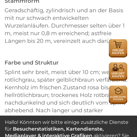
Stammform
Geradschäftig, zylindrisch und an der Basis
mit nur schwach entwickelten
Wurzelanläufen. Durchmesser selten über 1
m, meist nur 0,8 m erreichend; astfreie
Längen bis 20 m, vereinzelt auch darüber.
ONLINE
HÄNDLER
Farbe und Struktur
HÄNDLER
Splint sehr breit, meist über 10 cm; weiß bis
rotlichgrau, später gelblichbraun verfärbend.
Kernholz im frischen Zustand rosa bis
AUSBILDU
hellrötlichbraun; trockenes Holz rotbraun
nachdunkelnd und sich deutlich vom Splint
abhebend. Nach langer und starker
Belichtung verblaßt die rötliche Tönung des
Hallo! Könnten wir bitte einige zusätzliche Dienste
Kernholzes zu einem matten Braun, wodurch
für
Besucherstatistiken, Kartendienste,
sich der farbliche Unterschied zum Splint
Mediaplayer & interaktive Grafiken
aktivieren? Sie