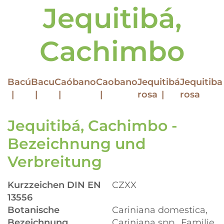
Jequitibá,
Cachimbo
Bacú
Bacu
Caóbano
Caobano
Jequitibá
Jequitiba
rosa
rosa
Jequitibá, Cachimbo -
Bezeichnung und
Verbreitung
Kurzzeichen DIN EN
CZXX
13556
Botanische
Cariniana domestica,
Bezeichnung
Cariniana spp., Familie