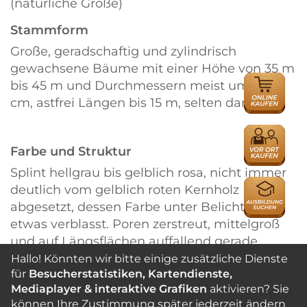
(natürliche Größe)
Stammform
Große, geradschaftig und zylindrisch
gewachsene Bäume mit einer Höhe von 35 m
ONLINE
bis 45 m und Durchmessern meist um 100
HÄNDLER
cm, astfrei Längen bis 15 m, selten darüber.
HÄNDLER
Farbe und Struktur
Splint hellgrau bis gelblich rosa, nicht immer
AUSBILDU
deutlich vom gelblich roten Kernholz
abgesetzt, dessen Farbe unter Belichtung
etwas verblasst. Poren zerstreut, mittelgroß
und auf Längsflächen auffallend gerade
verlaufend. Holzstrahlen fein, als rötliche,
Hallo! Könnten wir bitte einige zusätzliche Dienste
für
Besucherstatistiken, Kartendienste,
schmale Spiegel gerade noch zu erkennen.
Mediaplayer & interaktive Grafiken
aktivieren? Sie
Speicherzellen (
Axialparenchym
) in feinen
können Ihre Zustimmung später jederzeit ändern