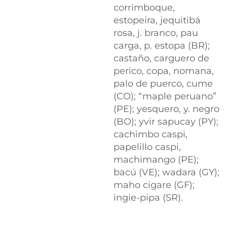
corrimboque,
estopeira, jequitibá
rosa, j. branco, pau
carga, p. estopa (BR);
castaño, carguero de
perico, copa, nomana,
palo de puerco, cume
(CO); “maple peruano”
(PE); yesquero, y. negro
(BO); yvir sapucay (PY);
cachimbo caspi,
papelillo caspi,
machimango (PE);
bacú (VE); wadara (GY);
maho cigare (GF);
ingie-pipa (SR).