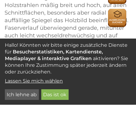
Holzstrahlen mäßig breit und hoch, auf allen
AUSBILDU
Schnittflächen, besonders aber radial als
auffällige Spiegel das Holzbild beeinflussend.
Faserverlauf überwiegend gerade, mitunter
auch leicht wechseldrehwüchsig und auf
Radialflächen einen schwachen, meist
Hallo! Könnten wir bitte einige zusätzliche Dienste
unregelmäßigen Glanzstreifen erzeugend.
für
Besucherstatistiken, Kartendienste,
Zuwachszonen nur schwach markiert durch
Mediaplayer & interaktive Grafiken
aktivieren? Sie
können Ihre Zustimmung später jederzeit ändern
etwas dunklere, tangentiale Zonen mit
oder zurückziehen.
geringerer Konzentration an Speichergewebe.
Holz mit einem im frischen Zustand
Lassen Sie mich wählen
unangenehmen Geruch, der aber im
Ich lehne ab
Das ist ok
trockenen Zustand nicht mehr wahrnehmbar
ist.
Gesamtcharakter
Überwiegend hellfarbiges und poriges Holz