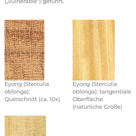
(
vulnerable
) geführt.
Eyong (Sterculia
Eyong (Sterculia
oblonga):
oblonga): tangentiale
Querschnitt (ca. 10x)
Oberfläche
(natürliche Größe)