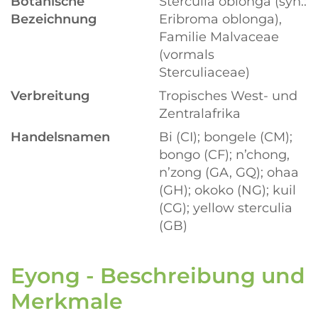
Botanische
Sterculia oblonga (syn.:
Bezeichnung
Eribroma oblonga),
Familie Malvaceae
(vormals
Sterculiaceae)
Verbreitung
Tropisches West- und
Zentralafrika
Handelsnamen
Bi (CI); bongele (CM);
bongo (CF); n’chong,
n’zong (GA, GQ); ohaa
(GH); okoko (NG); kuil
(CG); yellow sterculia
(GB)
Eyong - Beschreibung und
Merkmale