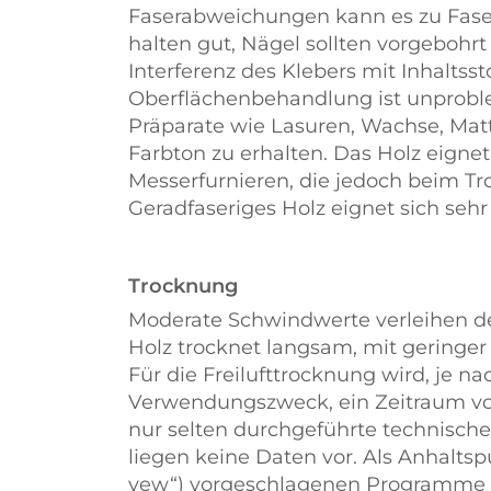
Faserabweichungen kann es zu Fas
halten gut, Nägel sollten vorgeboh
Interferenz des Klebers mit Inhaltsst
Oberflächenbehandlung ist unprobl
Präparate wie Lasuren, Wachse, Mat
Farbton zu erhalten. Das Holz eignet
Messerfurnieren, die jedoch beim 
Geradfaseriges Holz eignet sich se
Trocknung
Moderate Schwindwerte verleihen d
Holz trocknet langsam, mit geringe
Für die Freilufttrocknung wird, je 
Verwendungszweck, ein Zeitraum von
nur selten durchgeführte technisch
liegen keine Daten vor. Als Anhalts
yew
) vorgeschlagenen Programme 