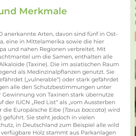
 und Merkmale
0 anerkannte Arten, davon sind fünf in Ost-
, eine in Mittelamerika sowie die hier
pa und nahen Regionen verbreitet. Mit
uchtmantel um die Samen, enthalten alle
 Alkaloide (Taxine). Die im asiatischen Raum
end als Medinzinalpflanzen genutzt. Sie
efährdet (
vulnerable
) oder stark gefährdet
iegen alle den Schutzbestimmungen unter
r Gewinnung von Taxinen stark übernutze
auf der IUCN
Red List
als
vom Aussterben
ur die Europäische Eibe (
Taxus baccata
) wird
) geführt. Sie steht jedoch in vielen
utz, in Deutschland zum Beispiel alle wild
 verfügbare Holz stammt aus Parkanlagen