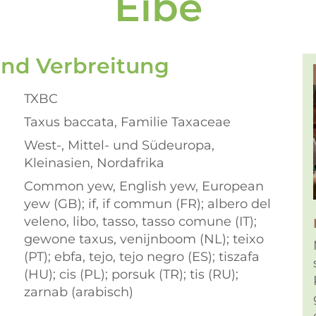
Eibe
und Verbreitung
TXBC
Taxus baccata, Familie Taxaceae
West-, Mittel- und Südeuropa,
Kleinasien, Nordafrika
Common yew, English yew, European
yew (GB); if, if commun (FR); albero del
veleno, libo, tasso, tasso comune (IT);
gewone taxus, venijnboom (NL); teixo
(PT); ebfa, tejo, tejo negro (ES); tiszafa
(HU); cis (PL); porsuk (TR); tis (RU);
zarnab (arabisch)