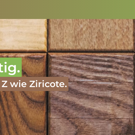
tig.
Z wie Ziricote.