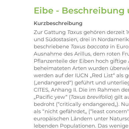
Eibe - Beschreibung
Kurzbeschreibung
Zur Gattung
Taxus
gehören derzeit 1
und Südostasien, drei in Nordamerika
beschriebene
Taxus baccata
in Euro
Ausnahme des Arillus, dem roten Fr
Pflanzenteile der Eiben hoch giftige
beheimateten Arten wurden überwieg
werden auf der IUCN
Red List
als g
(
endangered
) geführt und unterl
CITES, Anhang II. Die im Rahmen de
Pacific yew
(
Taxus brevifolia
) gilt 
bedroht (
critically endangered
). N
als
nicht gefährdet
(
least concern"
europäischen Ländern unter Natursch
lebenden Populationen. Das wenige