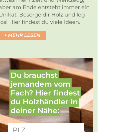
etwas mehr Zeit und Werkzeug,
aber am Ende entsteht immer ein
Unikat. Besorge dir Holz und leg
los! Hier findest du viele Ideen.
MEHR LESEN
Du brauchst
jemandem vom
Fach? Hier findest
du Holz­händler in
deiner Nähe: