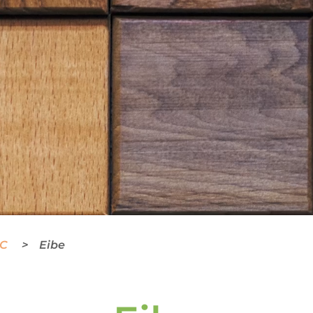
BC
Eibe